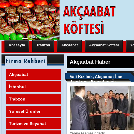
Anasayfa
Trabzon
Akçaabat
Akçaabat Köftesi
Yö
Trabzon Yeni Bir Uluslararası Organizasyona Hazırlanıyor
Trabzon Y
Akçaabat Haber
Trabzon Yeni Bir Uluslararası Organizasyona Hazırlanıyor
Trabzon Y
Akçaabat
Vali Kızılcık, Akçaabat İlçe
Jandarma Komutanlığı
Trabzon Yeni Bir Uluslararası Organizasyona Hazırlanıyor
FATİH M
Binası'nı Hizmete Açtı
İstanbul
Trabzon
Yöresel Ürünler
Turizm ve Seyahat
Yapım Aşamasındadır