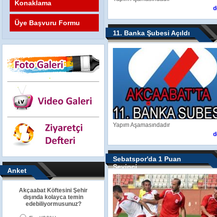
Konaklama
d
Üye Başvuru Formu
11. Banka Şubesi Açıldı
Yapım Aşamasındadır
d
Sebatspor'da 1 Puan
Sevinci
Anket
Akçaabat Köftesini Şehir
dışında kolayca temin
edebiliyormusunuz?