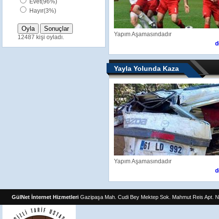
Evet(96%)
Hayır(3%)
Yapım Aşamasındadır
12487 kişi oyladı.
d
Yayla Yolunda Kaza
Yapım Aşamasındadır
d
GülNet İnternet Hizmetleri
Gazipaşa Mah. Cudi Bey Mektep Sok. Mahmut Reis Apt. N