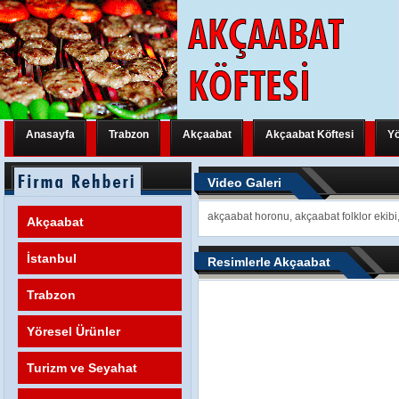
Anasayfa
Trabzon
Akçaabat
Akçaabat Köftesi
Yö
Trabzon Yeni Bir Uluslararası Organizasyona Hazırlanıyor
Trabzon Y
Video Galeri
Trabzon Yeni Bir Uluslararası Organizasyona Hazırlanıyor
Trabzon Y
akçaabat horonu, akçaabat folklor ekib
Akçaabat
Trabzon Yeni Bir Uluslararası Organizasyona Hazırlanıyor
FATİH M
İstanbul
Resimlerle Akçaabat
Trabzon
Yöresel Ürünler
Turizm ve Seyahat