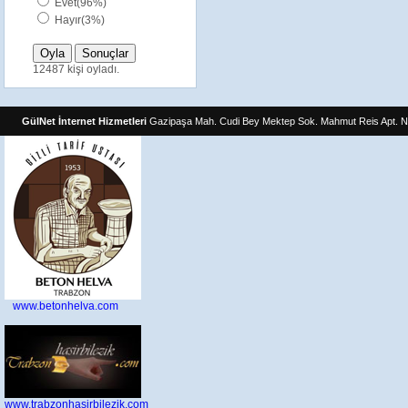
Evet(96%)
Hayır(3%)
12487 kişi oyladı.
GülNet İnternet Hizmetleri
Gazipaşa Mah. Cudi Bey Mektep Sok. Mahmut Reis Apt. N
www.betonhelva.com
www.trabzonhasirbilezik.com