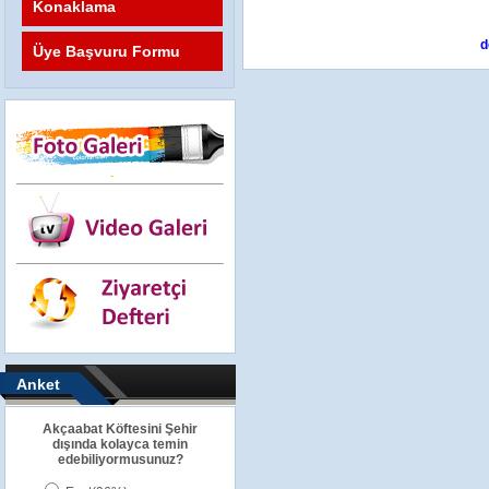
Konaklama
d
Üye Başvuru Formu
Anket
Akçaabat Köftesini Şehir
dışında kolayca temin
edebiliyormusunuz?