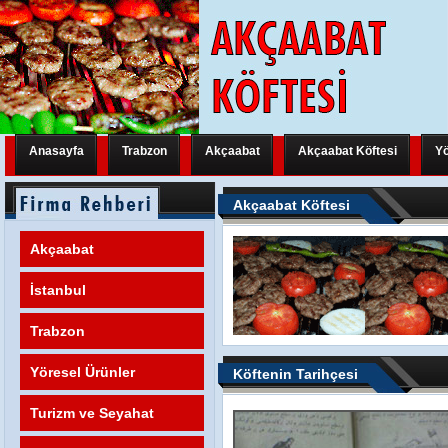
Anasayfa
Trabzon
Akçaabat
Akçaabat Köftesi
Yö
Trabzon Yeni Bir Uluslararası Organizasyona Hazırlanıyor
Trabzon Y
Akçaabat Köftesi
Trabzon Yeni Bir Uluslararası Organizasyona Hazırlanıyor
Trabzon Y
Akçaabat
Trabzon Yeni Bir Uluslararası Organizasyona Hazırlanıyor
FATİH M
İstanbul
Trabzon
Yöresel Ürünler
Köftenin Tarihçesi
Turizm ve Seyahat