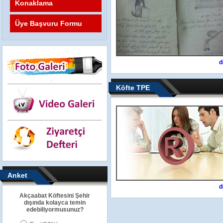
Konaklama
Üye Başvuru Formu
d
Köfte TPE
Anket
d
Akçaabat Köftesini Şehir
dışında kolayca temin
edebiliyormusunuz?