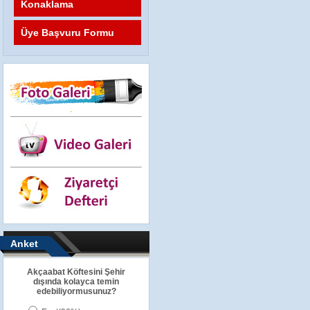
Konaklama
Üye Başvuru Formu
Anket
Akçaabat Köftesini Şehir
dışında kolayca temin
edebiliyormusunuz?