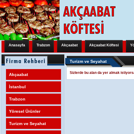
Anasayfa
Trabzon
Akçaabat
Akçaabat Köftesi
Yö
Trabzon Yeni Bir Uluslararası Organizasyona Hazırlanıyor
Trabzon Y
Turizm ve Seyahat
Trabzon Yeni Bir Uluslararası Organizasyona Hazırlanıyor
Trabzon Y
Sizlerde bu alan da yer almak istiyors
Akçaabat
Trabzon Yeni Bir Uluslararası Organizasyona Hazırlanıyor
FATİH M
İstanbul
Trabzon
Yöresel Ürünler
Turizm ve Seyahat