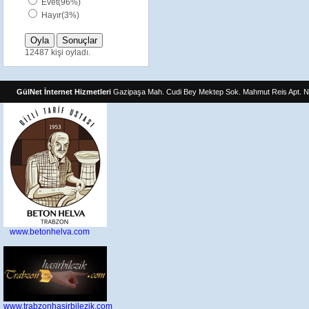
Evet(96%)
Hayır(3%)
12487 kişi oyladı.
GülNet İnternet Hizmetleri
Gazipaşa Mah. Cudi Bey Mektep Sok. Mahmut Reis Apt. N
www.betonhelva.com
www.trabzonhasirbilezik.com