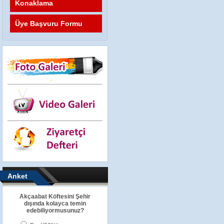
Konaklama
Üye Başvuru Formu
Anket
Akçaabat Köftesini Şehir
dışında kolayca temin
edebiliyormusunuz?