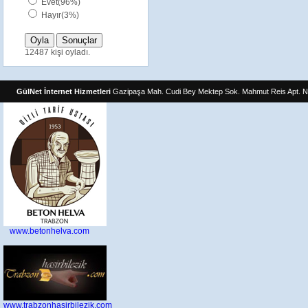
Evet(96%)
Hayır(3%)
12487 kişi oyladı.
GülNet İnternet Hizmetleri
Gazipaşa Mah. Cudi Bey Mektep Sok. Mahmut Reis Apt. N
www.betonhelva.com
www.trabzonhasirbilezik.com