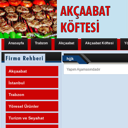
Anasayfa
Trabzon
Akçaabat
Akçaabat Köftesi
Yö
Trabzon Yeni Bir Uluslararası Organizasyona Hazırlanıyor
Trabzon Y
hjjk
Trabzon Yeni Bir Uluslararası Organizasyona Hazırlanıyor
Trabzon Y
Yapım Aşamasındadır
Akçaabat
Trabzon Yeni Bir Uluslararası Organizasyona Hazırlanıyor
FATİH M
İstanbul
Trabzon
Yöresel Ürünler
Turizm ve Seyahat