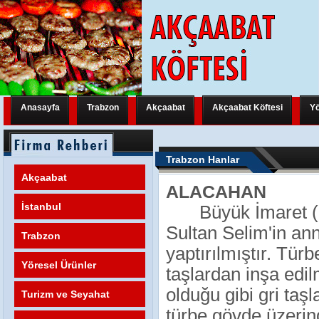
Anasayfa
Trabzon
Akçaabat
Akçaabat Köftesi
Yö
Trabzon Yeni Bir Uluslararası Organizasyona Hazırlanıyor
Trabzon Y
Trabzon Hanlar
Trabzon Yeni Bir Uluslararası Organizasyona Hazırlanıyor
Trabzon Y
Akçaabat
ALACAHAN
Trabzon Yeni Bir Uluslararası Organizasyona Hazırlanıyor
FATİH M
İstanbul
Büyük İmaret (
Sultan Selim'in an
Trabzon
yaptırılmıştır. Türb
Yöresel Ürünler
taşlardan inşa edil
olduğu gibi gri taşl
Turizm ve Seyahat
türbe gövde üzerin