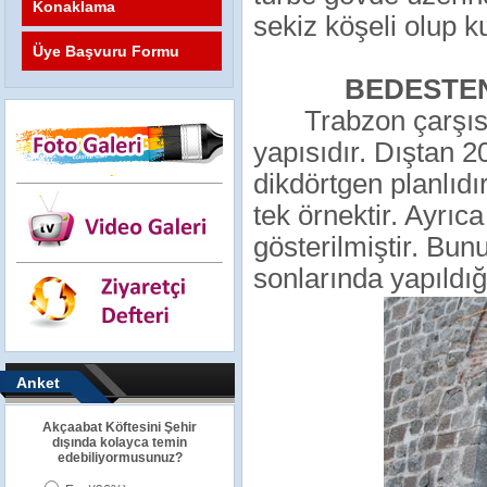
Konaklama
sekiz köşeli olup k
Üye Başvuru Formu
BEDESTE
Trabzon çarşıs
yapısıdır. Dıştan 2
dikdörtgen planlıdı
tek örnektir. Ayrıc
gösterilmiştir. Bunu
sonlarında yapıldığı
Anket
Akçaabat Köftesini Şehir
dışında kolayca temin
edebiliyormusunuz?