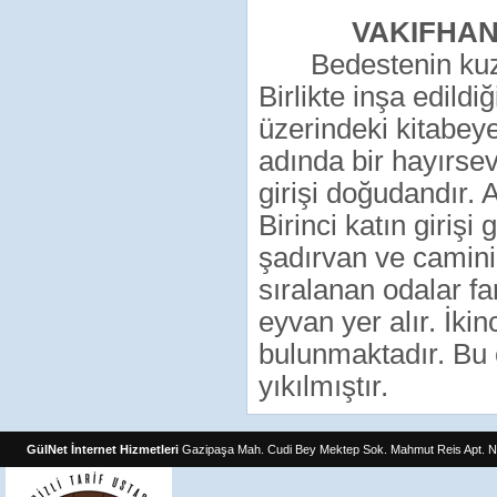
VAKIFHA
Bedestenin kuze
Birlikte inşa edild
üzerindeki kitabey
adında bir hayırsev
girişi doğudandır. 
Birinci katın giriş
şadırvan ve caminin
sıralanan odalar fa
eyvan yer alır. İkin
bulunmaktadır. Bu
yıkılmıştır.
GülNet İnternet Hizmetleri
Gazipaşa Mah. Cudi Bey Mektep Sok. Mahmut Reis Apt. N