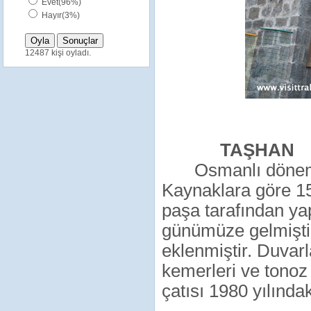
Evet(96%)
Hayır(3%)
12487 kişi oyladı.
TAŞHAN
Osmanlı dönemi 
Kaynaklara göre 15
paşa tarafından yap
günümüze gelmiştir
eklenmiştir. Duvar
kemerleri ve tonoz 
çatısı 1980 yılında