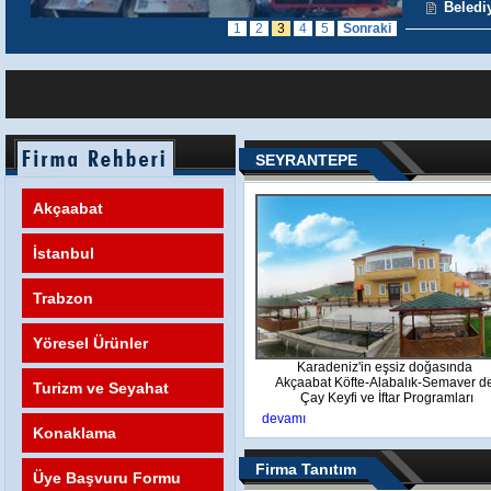
Beledi
1
2
3
4
5
Sonraki
SEYRANTEPE
Akçaabat
İstanbul
Trabzon
Yöresel Ürünler
Karadeniz'in eşsiz doğasında
Akçaabat Köfte-Alabalık-Semaver 
Turizm ve Seyahat
Çay Keyfi ve İftar Programları
devamı
Konaklama
Firma Tanıtım
Üye Başvuru Formu