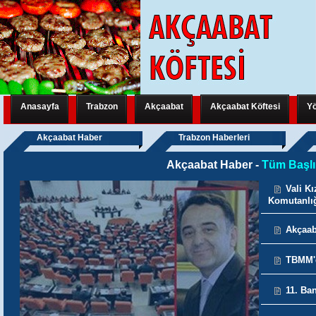
Anasayfa
Trabzon
Akçaabat
Akçaabat Köftesi
Yö
Trabzon Yeni Bir Uluslararası Organizasyona Hazırlanıyor
Trabzon Y
Akçaabat Haber
Trabzon Haberleri
Akçaabat Haber -
Tüm Başlı
Trabzon Yeni Bir Uluslararası Organizasyona Hazırlanıyor
Trabzon Y
Vali K
Trabzon Yeni Bir Uluslararası Organizasyona Hazırlanıyor
FATİH M
Komutanlığ
Akçaab
TBMM'd
11. Ba