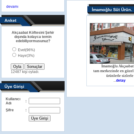
devamı
İmamoğlu Süt Ürün.
Anket
Akçaabat Köftesini Şehir
dışında kolayca temin
edebiliyormusunuz?
Evet(96%)
Hayır(3%)
İmamoğlu Akçaabat
tam merkezinde en güzel
12487 kişi oyladı.
ürünlerle sizlerle
...
detay
Üye Girişi
Kullanıcı
:
Adı
Şifre
: