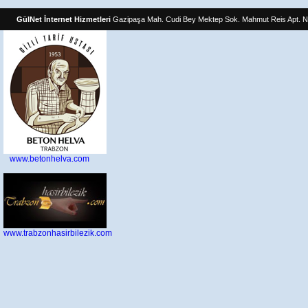
GülNet İnternet Hizmetleri
Gazipaşa Mah. Cudi Bey Mektep Sok. Mahmut Reis Apt. N
www.betonhelva.com
www.trabzonhasirbilezik.com